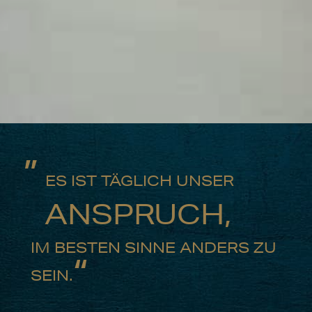
„
ES IST TÄGLICH UNSER
ANSPRUCH,
IM BESTEN SINNE ANDERS ZU
“
SEIN.